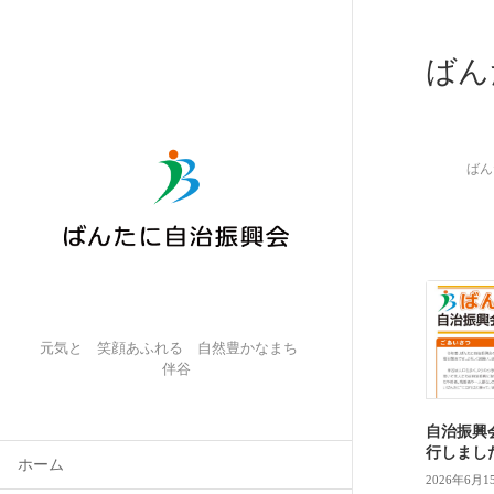
ばん
ばん
元気と 笑顔あふれる 自然豊かなまち
伴谷
自治振興
行しまし
ホーム
2026年6月1