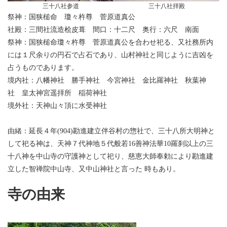
三十八社参道
三十八社拝殿
祭神：国狭槌命 瓊々杵尊 菅原道真公
社殿：三間社流造桧皮葺 間口：十二尺 奥行：六尺 南面
祭神：国狭槌命瓊々杵尊 菅原道真公を合わせ祀る、又社務所内
には１尺余りの円石で占石であり、山村神社と同じように吉凶を
占うものであります。
境内社：八幡神社 勝手神社 今宮神社 金比羅神社 秋葉神
社 皇太神宮遥拝所 稲荷神社
境外社：天神山々頂に水受神社
由緒：延長４年(904)勘進建立伴谷村の惣社で、三十八所大明神と
して祀る神は、天神７代神地５代般若16善神法華10羅刹以上の三
十八神を中山寺の守護神として祀り、慈恵大師奉勅により勘進建
立した智禅院中山寺、又中山神社と言った 時もあり。
寺の由来