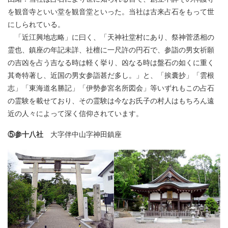
を観音寺といい堂を観音堂といった。当社は古来占石をもって世
にしられている。
「近江興地志略」に曰く、「天神社堂村にあり、祭神菅丞相の
霊也、鎮座の年記未詳、社檀に一尺許の円石で、参詣の男女祈願
の吉凶を占う吉なる時は軽く挙り、凶なる時は盤石の如くに重く
其奇特著し、近国の男女参詣甚だ多し。」と、「挨囊抄」「雲根
志」「東海道名勝記」「伊勢参宮名所図会」等いずれもこの占石
の霊験を載せており、その霊験は今なお氏子の村人はもちろん遠
近の人々によって深く信仰されています。
⑤参十八社
大字伴中山字神田鎮座