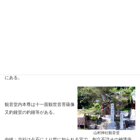
④山村神社
大字山字田引
鎮座
祭神：少彦名命 菅原道真
公
社殿：一間社流造桧皮葺
間口：一間二尺 奥行：一
間 南面
山村神社本殿
境内社：八幡神社 竉明神 八坂神社 皇太神宮遥拝所 此の地
にある。
観音堂内本尊は十一面観世音菩薩像
又釣鐘堂の釣鐘等がある。
山村神社観音堂
由緒：当社は占石により世に知られる宮で、創立不詳その神護寺