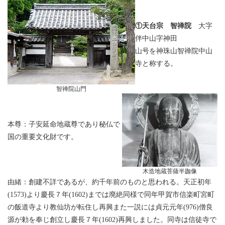
①天台宗 智禅院
大字
伴中山字神田
山号を神珠山智禅院中山
寺と称する。
智禅院山門
本尊：子安延命地蔵尊であり秘仏で
国の重要文化財です。
木造地蔵菩薩半跏像
由緒：創建不詳であるが、約千年前のものと思われる。天正初年
(1573)より慶長７年(1602)までは廃絶同様で同年甲賀市信楽町宮町
の飯道寺より教仙坊が転住し再興また一説には貞元元年(976)僧良
源が勅を奉じ創立し慶長７年(1602)再興しました。同寺は信徒寺で