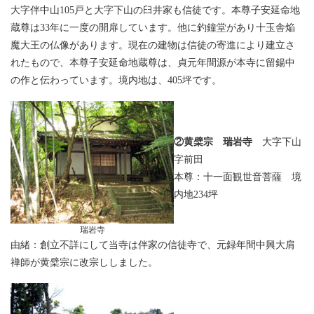
大字伴中山105戸と大字下山の臼井家も信徒です。本尊子安延命地
蔵尊は33年に一度の開扉しています。他に釣鐘堂があり十玉舎焔
魔大王の仏像があります。現在の建物は信徒の寄進により建立さ
れたもので、本尊子安延命地蔵尊は、貞元年間源が本寺に留鍚中
の作と伝わっています。境内地は、405坪です。
②黄檗宗 瑞岩寺
大字下山
字前田
本尊：十一面観世音菩薩 境
内地234坪
瑞岩寺
由緒：創立不詳にして当寺は伴家の信徒寺で、元録年間中興大肩
禅師が黄檗宗に改宗ししました。