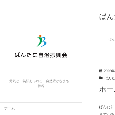
ばん
ばん
2026
ばん
元気と 笑顔あふれる 自然豊かなまち
伴谷
ホー
ばんたに
ホーム
ますがあ