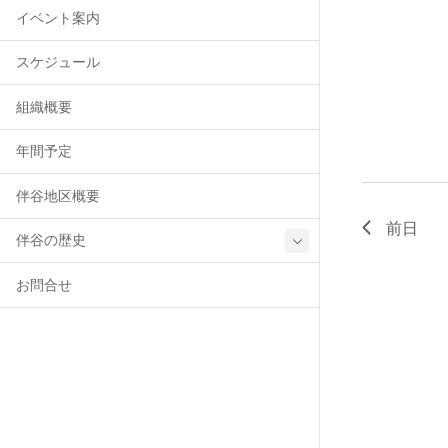
て
キ
イベント案内
ー
ナ
ワ
スケジュール
ー
ビ
ド
組織概要
で
ゲ
イ
年間予定
ベ
ー
ン
伴谷地区概要
ト
シ
を
前日
伴谷の歴史
検
ョ
索
お問合せ
し
ン
ま
す
を
。
表
示