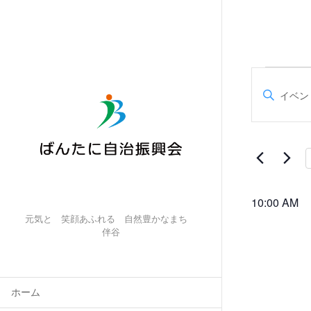
イ
イ
キ
ベ
ー
ン
ベ
ワ
ト
ー
ン
for
ド
6
を
ト
月
入
21
力
を
日,
10:00 AM
し
2026
元気と 笑顔あふれる 自然豊かなまち
て
検
伴谷
く
索
だ
さ
し
い
ホーム
。