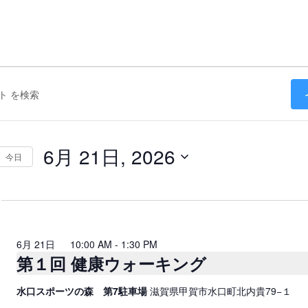
6月 21日, 2026
今日
日
付
を
選
択
6月 21日 10:00 AM
-
1:30 PM
第１回 健康ウォーキング
水口スポーツの森 第7駐車場
滋賀県甲賀市水口町北内貴79−１