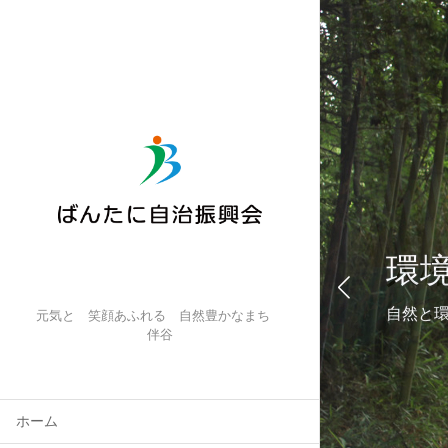
人
環
ぬくも
自然と
元気と 笑顔あふれる 自然豊かなまち
伴谷
ホーム