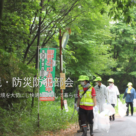
権・生涯学習部会
境・防災防犯部会
スポーツ・健康
りとつながりのあるまちづくり
環境を大切にし快適で安心して暮らせるまちづくり
健康で活き生きと暮らし、からだと心豊