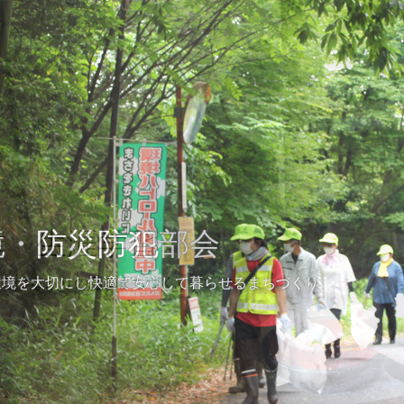
権・生涯学習部会
境・防災防犯部会
スポーツ・健康
りとつながりのあるまちづくり
環境を大切にし快適で安心して暮らせるまちづくり
健康で活き生きと暮らし、からだと心豊