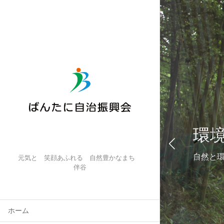
人
環
ぬくも
自然と
元気と 笑顔あふれる 自然豊かなまち
伴谷
ホーム